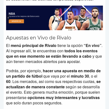
Apuestas en Vivo de Rivalo
El
menú principal de Rivalo
tiene la opción
“En vivo”
.
Al ingresar allí, te encuentras con
todos los eventos
que en ese momento se están llevando a cabo
y que
aún tienen mercados abiertos para apostar.
Podrás, por ejemplo,
hacer una apuesta en medio de
un partido de fútbol
que vaya por el
minuto 30
, o el
60
. Los mercados, así como sus respectivas cuotas,
se
actualizan de manera constante
según se desarrolla
el evento. Esto genera mucha emoción, porque suelen
presentarse
opciones muy interesantes y lucrativas
que solo duran pocos segundos.