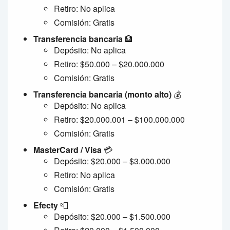
Retiro: No aplica
Comisión: Gratis
Transferencia bancaria
🏦
Depósito: No aplica
Retiro: $50.000 – $20.000.000
Comisión: Gratis
Transferencia bancaria (monto alto)
💰
Depósito: No aplica
Retiro: $20.000.001 – $100.000.000
Comisión: Gratis
MasterCard / Visa
💳
Depósito: $20.000 – $3.000.000
Retiro: No aplica
Comisión: Gratis
Efecty
📮
Depósito: $20.000 – $1.500.000