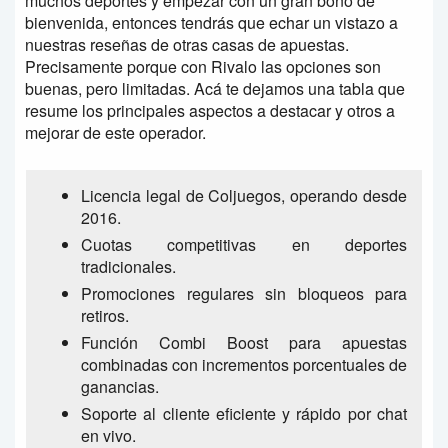
muchos deportes y empezar con un gran bono de
bienvenida, entonces tendrás que echar un vistazo a
nuestras reseñas de otras casas de apuestas.
Precisamente porque con Rivalo las opciones son
buenas, pero limitadas. Acá te dejamos una tabla que
resume los principales aspectos a destacar y otros a
mejorar de este operador.
Licencia legal de Coljuegos, operando desde
2016.
Cuotas competitivas en deportes
tradicionales.
Promociones regulares sin bloqueos para
retiros.
Función Combi Boost para apuestas
combinadas con incrementos porcentuales de
ganancias.
Soporte al cliente eficiente y rápido por chat
en vivo.