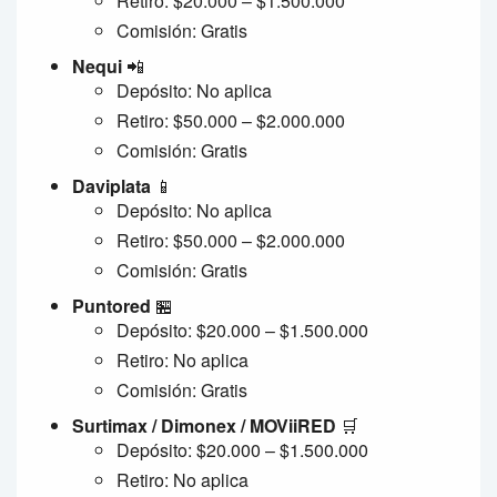
Retiro: $20.000 – $1.500.000
Comisión: Gratis
Nequi
📲
Depósito: No aplica
Retiro: $50.000 – $2.000.000
Comisión: Gratis
Daviplata
📱
Depósito: No aplica
Retiro: $50.000 – $2.000.000
Comisión: Gratis
Puntored
🏪
Depósito: $20.000 – $1.500.000
Retiro: No aplica
Comisión: Gratis
Surtimax / Dimonex / MOViiRED
🛒
Depósito: $20.000 – $1.500.000
Retiro: No aplica