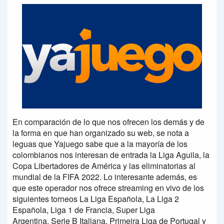
En comparación de lo que nos ofrecen los demás y de
la forma en que han organizado su web, se nota a
leguas que Yajuego sabe que a la mayoría de los
colombianos nos interesan de entrada la Liga Aguila, la
Copa Libertadores de América y las eliminatorias al
mundial de la FIFA 2022. Lo interesante además, es
que este operador nos ofrece streaming en vivo de los
siguientes torneos La Liga Española, La Liga 2
Española, Liga 1 de Francia, Super Liga
Argentina, Serie B Italiana, Primeira Liga de Portugal y