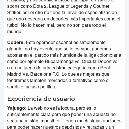
sports como Dota 2, League of Legends y Counter
Striker, por el otro no tiene tal nivel de especialización
que uno desearía en deportes más importantes como el
fútbol. No lo hacen mal, pero no son para todo el
mundo.
Codere:
Este operador español es simplemente
gigante, no hay evento que se le escape, podemos
apostar en el partido más humilde de la liga colombiana
como por ejemplo Bucaramanga vs. Cucuta Deportivo,
o en un juego de primerísima categoría como Real
Madrid Vs. Barcelona F.C. Lo que es mejor es que
tendremos también mercados alternativos como e-
sports e incluso política.
Experiencia de usuario
Yajuego:
La web no es la locura, pero es lo
suficientemente clara para que poner una apuesta no
sea una misión imposible. Tienen muchísimas opciones
para poder hacer nuestros depósitos y retiradas y un