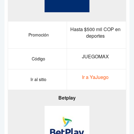
Hasta $500 mil COP en
Promoción
deportes
JUEGOMAX
Código
Ir a YaJuego
Ir al sitio
Betplay