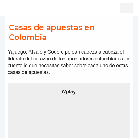
Toggl
naviga
Casas de apuestas en
Colombia
Yajuego, Rivalo y Codere pelean cabeza a cabeza el
liderato del corazón de los apostadores colombianos, te
cuento lo que necesitas saber sobre cada uno de estas
casas de apuestas.
Wplay