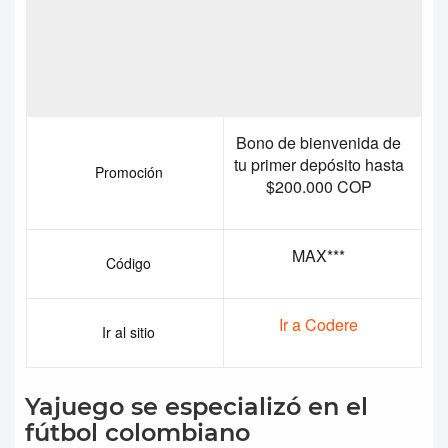
Bono de bienvenida de
tu primer depósito hasta
Promoción
$200.000 COP
MAX***
Código
Ir a Codere
Ir al sitio
Yajuego se especializó en el
fútbol colombiano