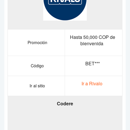
Hasta 50,000 COP de
Promoción
bienvenida
BET***
Código
Ir a Rivalo
Ir al sitio
Codere