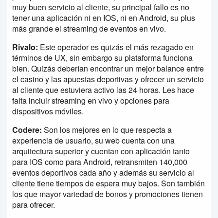
muy buen servicio al cliente, su principal fallo es no
tener una aplicación ni en IOS, ni en Android, su plus
más grande el streaming de eventos en vivo.
Rivalo:
Este operador es quizás el más rezagado en
términos de UX, sin embargo su plataforma funciona
bien. Quizás deberían encontrar un mejor balance entre
el casino y las apuestas deportivas y ofrecer un servicio
al cliente que estuviera activo las 24 horas. Les hace
falta incluir streaming en vivo y opciones para
dispositivos móviles.
Codere:
Son los mejores en lo que respecta a
experiencia de usuario, su web cuenta con una
arquitectura superior y cuentan con aplicación tanto
para IOS como para Android, retransmiten 140,000
eventos deportivos cada año y además su servicio al
cliente tiene tiempos de espera muy bajos. Son también
los que mayor variedad de bonos y promociones tienen
para ofrecer.